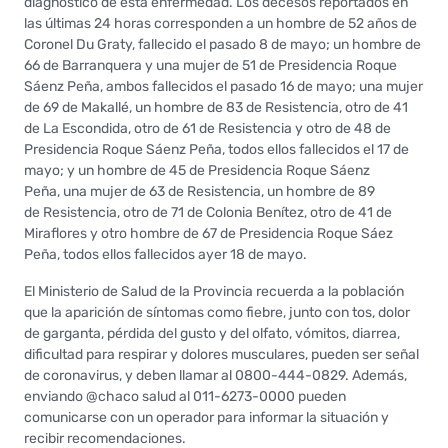
diagnóstico de esta enfermedad. Los decesos reportados en
las últimas 24 horas corresponden a un hombre de 52 años de
Coronel Du Graty, fallecido el pasado 8 de mayo; un hombre de
66 de Barranquera y una mujer de 51 de Presidencia Roque
Sáenz Peña, ambos fallecidos el pasado 16 de mayo; una mujer
de 69 de Makallé, un hombre de 83 de Resistencia, otro de 41
de La Escondida, otro de 61 de Resistencia y otro de 48 de
Presidencia Roque Sáenz Peña, todos ellos fallecidos el 17 de
mayo; y un hombre de 45 de Presidencia Roque Sáenz
Peña, una mujer de 63 de Resistencia, un hombre de 89
de Resistencia, otro de 71 de Colonia Benítez, otro de 41 de
Miraflores y otro hombre de 67 de Presidencia Roque Sáez
Peña, todos ellos fallecidos ayer 18 de mayo.
El Ministerio de Salud de la Provincia recuerda a la población
que la aparición de síntomas como fiebre, junto con tos, dolor
de garganta, pérdida del gusto y del olfato, vómitos, diarrea,
dificultad para respirar y dolores musculares, pueden ser señal
de coronavirus, y deben llamar al 0800-444-0829. Además,
enviando @chaco salud al 011-6273-0000 pueden
comunicarse con un operador para informar la situación y
recibir recomendaciones.