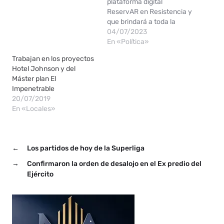
plataforma digital
ReservAR en Resistencia y
que brindará a toda la
provincia un sistema para
04/07/2023
que el visitante tenga
En «Política»
garantizado alojamiento
Trabajan en los proyectos
en un lugar seguro y
Hotel Johnson y del
legalmente responsable.
Máster plan El
Se trata de una
Impenetrable
herramienta nacional sin
20/07/2019
fines de lucro que incluye
En «Locales»
a todos los empresarios…
←
Los partidos de hoy de la Superliga
→
Confirmaron la orden de desalojo en el Ex predio del
Ejército