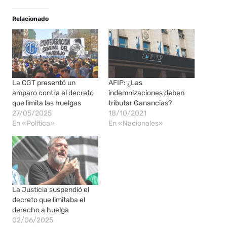
Relacionado
La CGT presentó un
AFIP: ¿Las
amparo contra el decreto
indemnizaciones deben
que limita las huelgas
tributar Ganancias?
27/05/2025
18/10/2021
En «Política»
En «Nacionales»
La Justicia suspendió el
decreto que limitaba el
derecho a huelga
02/06/2025