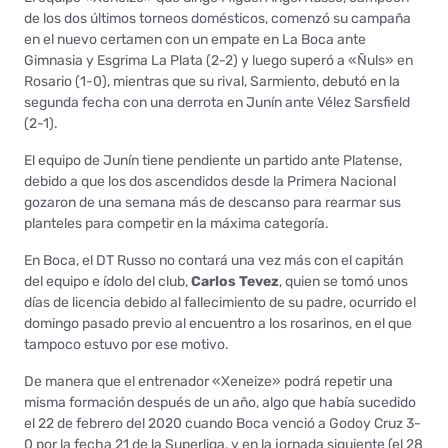
de los dos últimos torneos domésticos, comenzó su campaña
en el nuevo certamen con un empate en La Boca ante
Gimnasia y Esgrima La Plata (2-2) y luego superó a «Ñuls» en
Rosario (1-0), mientras que su rival, Sarmiento, debutó en la
segunda fecha con una derrota en Junín ante Vélez Sarsfield
(2-1).
El equipo de Junín tiene pendiente un partido ante Platense,
debido a que los dos ascendidos desde la Primera Nacional
gozaron de una semana más de descanso para rearmar sus
planteles para competir en la máxima categoría.
En Boca, el DT Russo no contará una vez más con el capitán
del equipo e ídolo del club,
Carlos Tevez
, quien se tomó unos
días de licencia debido al fallecimiento de su padre, ocurrido el
domingo pasado previo al encuentro a los rosarinos, en el que
tampoco estuvo por ese motivo.
De manera que el entrenador «Xeneize» podrá repetir una
misma formación después de un año, algo que había sucedido
el 22 de febrero del 2020 cuando Boca venció a Godoy Cruz 3-
0 por la fecha 21 de la Superliga, y en la jornada siguiente (el 28