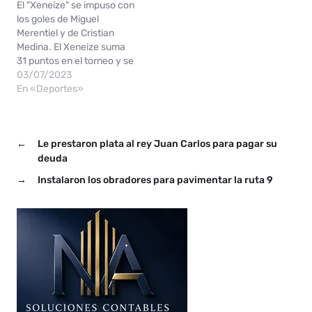
El "Xeneize" se impuso con
sobre Sarmiento de Junín,
los goles de Miguel
en un…
Merentiel y de Cristian
Medina. El Xeneize suma
31 puntos en el torneo y se
acerca a la parte alta.
03/07/2023
Boca, que venía de golear
En «Deportes»
a Monagas por Copa
Libertadores y está en
búsqueda de encontrar su
←
Le prestaron plata al rey Juan Carlos para pagar su
mejor nivel, venció 2-0
a Sarmiento de Junín en
deuda
un…
→
Instalaron los obradores para pavimentar la ruta 9