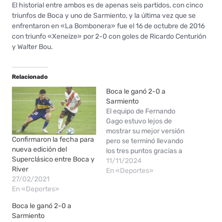
El historial entre ambos es de apenas seis partidos, con cinco
triunfos de Boca y uno de Sarmiento, y la última vez que se
enfrentaron en «La Bombonera» fue el 16 de octubre de 2016
con triunfo «Xeneize» por 2-0 con goles de Ricardo Centurión
y Walter Bou.
Relacionado
Boca le ganó 2-0 a
Sarmiento
El equipo de Fernando
Gago estuvo lejos de
mostrar su mejor versión
Confirmaron la fecha para
pero se terminó llevando
nueva edición del
los tres puntos gracias a
Superclásico entre Boca y
los goles de Miguel
11/11/2024
River
Merentiel y Kevin Zenón.
En «Deportes»
27/02/2021
En un partido que dejó
En «Deportes»
preocupados a los
hinchas por el bajo
Boca le ganó 2-0 a
rendimiento, Boca logró
Sarmiento
imponerse por 2-0