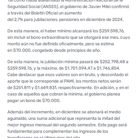
Tal como había adelantado la Administración Nacional de la
Seguridad Social (ANSES), el gobierno de Javier Milei confirmó
a través del Boletín Oficial un aumento
del 2,7% para jubilaciones, pensiones en diciembre de 2024.
De esta manera, el haber mínimo alcanzará los $259.598,76,
sin incluir el bono extraordinario que se otorgará ese mes, cuyo
monto aún no fue definido oficialmente, pero se estima
en $70.000, congelado desde principios de año.
De esta manera, la jubilación mínima pasará de $252.798,48 a
$259.598,76, y la máxima, de $1.701.094,47 a $1.746.854.
Cabe destacar que esos valores son en bruto, y descontado el
aporte que le corresponde al PAMI, los montos netos serán
de $251.811 y $1.649.831, respectivamente. En adición, y en el
caso de aquellos que cobran la mínima, el gobierno planea
pagar un bono de $70.000.
Además del incremento, en diciembre se abonará el medio
aguinaldo, una suma adicional que representa la mitad del
mejor ingreso mensual del segundo semestre. Este pago será
fundamental para complementar los ingresos de los
beneficiarios en el último mes del año.