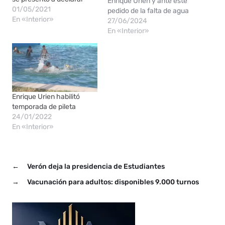
Enrique Urien y ante este
01/05/2021
pedido de la falta de agua
En «Interior»
potable en algunos
27/06/2024
sectores, se instruyó al
En «Interior»
presidente de la empresa
Sameep, Ing. Nicolás Diez
para que asista
periódicamente a familias
de la zona que no son…
Enrique Urien habilitó
temporada de pileta
24/01/2022
En «Interior»
←
Verón deja la presidencia de Estudiantes
→
Vacunación para adultos: disponibles 9.000 turnos