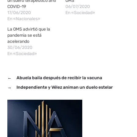
un suero terapéutico anti
OMS
COVID-19
06/07/2020
17/06/2020
En «Sociedad»
En «Nacionales»
La OMS advirtió que la
pandemia se está
acelerando
30/06/2020
En «Sociedad»
←
Abuela baila después de recibir la vacuna
→
Independiente y Vélez animan un duelo estelar