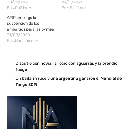
30/09/2021
29/11/2021
En «Política»
En «Política»
AFIP prorrogó la
suspensión de los
embargos para las pymes
31/08/2020
En «Nacionales»
←
Discutió con novia, la roció con aguarrás y la prendió
fuego
→
Un bailarín ruso y una argentina ganaron el Mundial de
Tango 2019