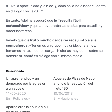
«Tuve la oportunidad y lo hice. ¿Cómo no lo iba a hacer», contó
en diálogo con La20 FM.
En tanto, Adelma aseguró que
le «resulta fácil
matemática»
y que aprovechaba las siestas para estudiar y
hacer las tareas.
Reveló que
disfrutó mucho de los recreos junto a sus
compañeros.
«Tenemos un grupo muy unido, chalamos,
tomamos mate, muchos cargan historias muy duras sobre sus
hombros», contó en diálogo con el mismo medio.
Relacionado
Un aprehendido y un
Abuelas de Plaza de Mayo
demorado por la agresión
anunció la restitución del
a un abuelo
nieto 130
14/06/2020
10/06/2019
En «Policiales»
En «Nacionales»
Aparecieron la abuela y su